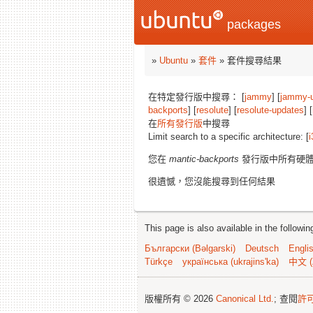
packages
»
Ubuntu
»
套件
» 套件搜尋結果
在特定發行版中搜尋： [
jammy
] [
jammy-
backports
] [
resolute
] [
resolute-updates
] [
在
所有發行版
中搜尋
Limit search to a specific architecture: [
i
您在
mantic-backports
發行版中所有硬
很遺憾，您沒能搜尋到任何結果
This page is also available in the followi
Български (Bəlgarski)
Deutsch
Engli
Türkçe
українська (ukrajins'ka)
中文 (
版權所有 © 2026
Canonical Ltd.
; 查閱
許