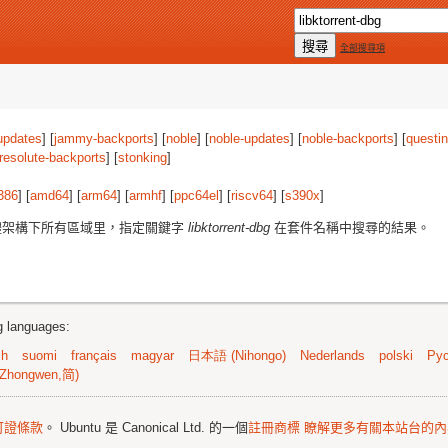
全部搜尋項
updates
] [
jammy-backports
] [
noble
] [
noble-updates
] [
noble-backports
] [
questi
resolute-backports
] [
stonking
]
386
] [
amd64
] [
arm64
] [
armhf
] [
ppc64el
] [
riscv64
] [
s390x
]
體架構下所有區域里，指定關鍵字
libktorrent-dbg
在套件名稱中搜尋的結果。
ng languages:
sh
suomi
français
magyar
日本語 (Nihongo)
Nederlands
polski
Рус
Zhongwen,简)
可證條款
。 Ubuntu 是 Canonical Ltd. 的一個
註冊商標
瞭解更多有關本站台的內