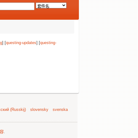
ng
] [
questing-updates
] [
questing-
ский (Russkij)
slovensky
svenska
容
.