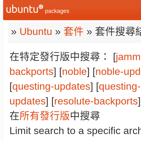
packages
»
Ubuntu
»
套件
» 套件搜尋
在特定發行版中搜尋： [
jamm
backports
] [
noble
] [
noble-upd
[
questing-updates
] [
questing
updates
] [
resolute-backports
]
在
所有發行版
中搜尋
Limit search to a specific arch