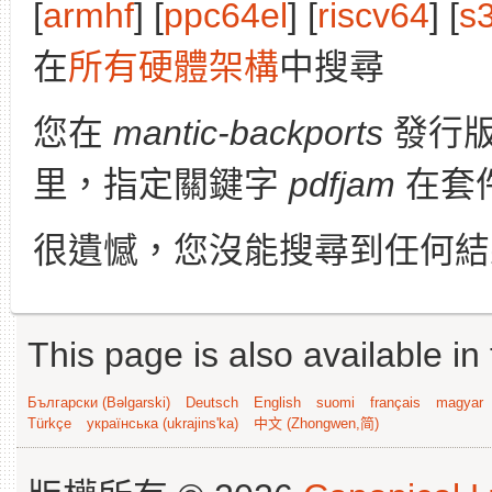
[
armhf
] [
ppc64el
] [
riscv64
] [
s
在
所有硬體架構
中搜尋
您在
mantic-backports
發行
里，指定關鍵字
pdfjam
在套
很遺憾，您沒能搜尋到任何結
This page is also available in
Български (Bəlgarski)
Deutsch
English
suomi
français
magyar
Türkçe
українська (ukrajins'ka)
中文 (Zhongwen,简)