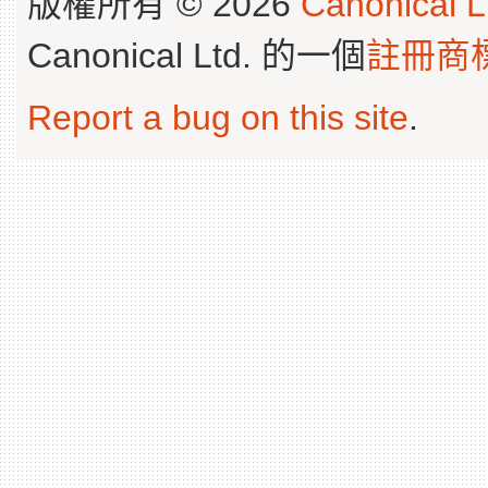
版權所有 © 2026
Canonical L
Canonical Ltd. 的一個
註冊商
Report a bug on this site
.