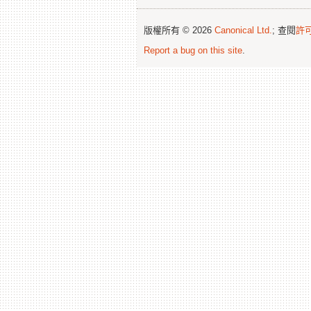
版權所有 © 2026
Canonical Ltd.
; 查閱
許
Report a bug on this site
.