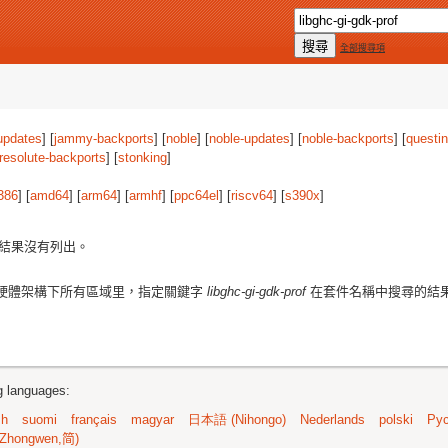
全部搜尋項
updates
] [
jammy-backports
] [
noble
] [
noble-updates
] [
noble-backports
] [
questi
resolute-backports
] [
stonking
]
386
] [
amd64
] [
arm64
] [
armhf
] [
ppc64el
] [
riscv64
] [
s390x
]
結果沒有列出。
硬體架構下所有區域里，指定關鍵字
libghc-gi-gdk-prof
在套件名稱中搜尋的結
ng languages:
sh
suomi
français
magyar
日本語 (Nihongo)
Nederlands
polski
Рус
Zhongwen,简)