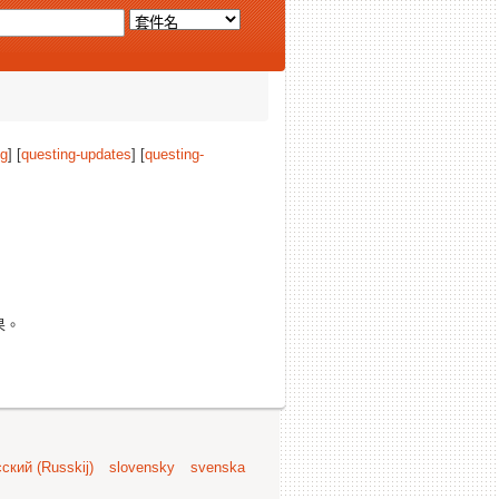
ng
] [
questing-updates
] [
questing-
果。
ский (Russkij)
slovensky
svenska