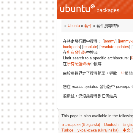
packages
»
Ubuntu
»
套件
» 套件搜尋結果
在特定發行版中搜尋： [
jammy
] [
jammy-
backports
] [
resolute
] [
resolute-updates
] [
在
所有發行版
中搜尋
Limit search to a specific architecture: [
i
在
所有硬體架構
中搜尋
由於參數界定了搜尋範圍，導致
一些
相關
您在
mantic-updates
發行版中
powerpc
很遺憾，您沒能搜尋到任何結果
This page is also available in the followi
Български (Bəlgarski)
Deutsch
Engli
Türkçe
українська (ukrajins'ka)
中文 (