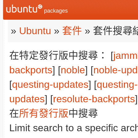
packages
»
Ubuntu
»
套件
» 套件搜尋
在特定發行版中搜尋： [
jamm
backports
] [
noble
] [
noble-upd
[
questing-updates
] [
questing
updates
] [
resolute-backports
]
在
所有發行版
中搜尋
Limit search to a specific arch