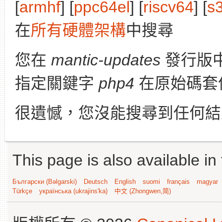
[
armhf
] [
ppc64el
] [
riscv64
] [
s
在
所有硬體架構
中搜尋
您在
mantic-updates
發行版
指定關鍵字
php4
在原始碼套
很遺憾，您沒能搜尋到任何結
This page is also available in
Български (Bəlgarski)
Deutsch
English
suomi
français
magyar
Türkçe
українська (ukrajins'ka)
中文 (Zhongwen,简)