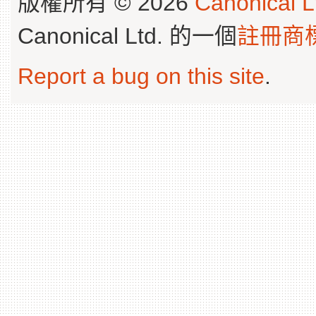
版權所有 © 2026
Canonical L
Canonical Ltd. 的一個
註冊商
Report a bug on this site
.