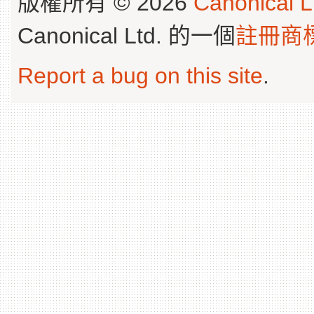
版權所有 © 2026
Canonical L
Canonical Ltd. 的一個
註冊商
Report a bug on this site
.