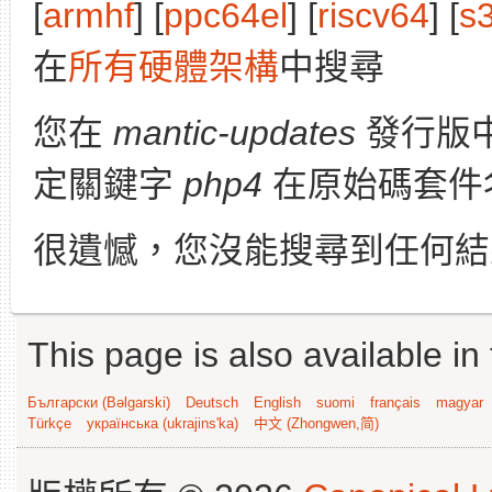
[
armhf
] [
ppc64el
] [
riscv64
] [
s
在
所有硬體架構
中搜尋
您在
mantic-updates
發行版
定關鍵字
php4
在原始碼套件
很遺憾，您沒能搜尋到任何結
This page is also available in
Български (Bəlgarski)
Deutsch
English
suomi
français
magyar
Türkçe
українська (ukrajins'ka)
中文 (Zhongwen,简)