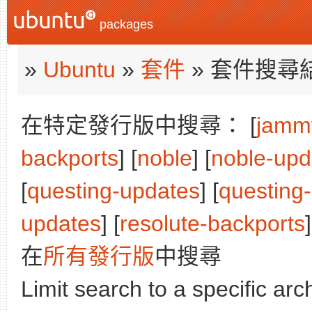
packages
»
Ubuntu
»
套件
» 套件搜尋
在特定發行版中搜尋： [
jamm
backports
] [
noble
] [
noble-upd
[
questing-updates
] [
questing
updates
] [
resolute-backports
]
在
所有發行版
中搜尋
Limit search to a specific arch