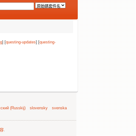
ng
] [
questing-updates
] [
questing-
ский (Russkij)
slovensky
svenska
容
.