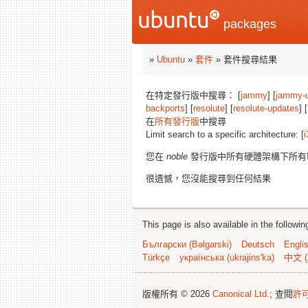
packages
»
Ubuntu
»
套件
» 套件搜尋結果
在特定發行版中搜尋： [
jammy
] [
jammy-
backports
] [
resolute
] [
resolute-updates
] [
在
所有發行版
中搜尋
Limit search to a specific architecture: [
i
您在
noble
發行版中所有硬體架構下所有
很遺憾，您沒能搜尋到任何結果
This page is also available in the followi
Български (Bəlgarski)
Deutsch
Engli
Türkçe
українська (ukrajins'ka)
中文 (
版權所有 © 2026
Canonical Ltd.
; 查閱
許