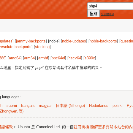
全部搜尋項
updates
] [
jammy-backports
] [noble] [
noble-updates
] [
noble-backports
] [
questi
resolute-backports
] [
stonking
]
386
] [
amd64
] [
arm64
] [
armhf
] [
ppc64el
] [
riscv64
] [
s390x
]
區域里，指定關鍵字
php4
在原始碼套件名稱中搜尋的結果。
ng languages:
sh
suomi
français
magyar
日本語 (Nihongo)
Nederlands
polski
Рус
Zhongwen,简)
可證條款
。 Ubuntu 是 Canonical Ltd. 的一個
註冊商標
瞭解更多有關本站台的內