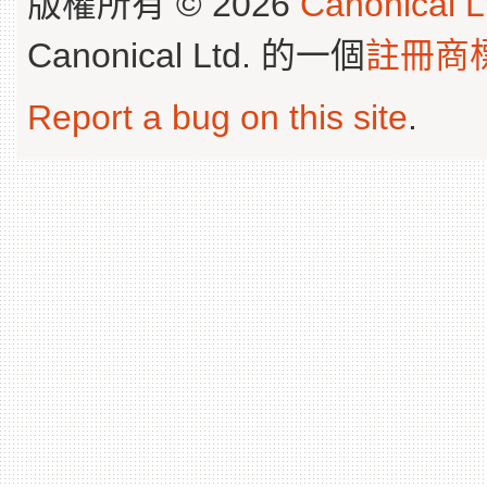
版權所有 © 2026
Canonical L
Canonical Ltd. 的一個
註冊商
Report a bug on this site
.