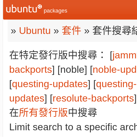
packages
»
Ubuntu
»
套件
» 套件搜尋
在特定發行版中搜尋： [
jamm
backports
] [noble] [
noble-upd
[
questing-updates
] [
questing
updates
] [
resolute-backports
]
在
所有發行版
中搜尋
Limit search to a specific arch