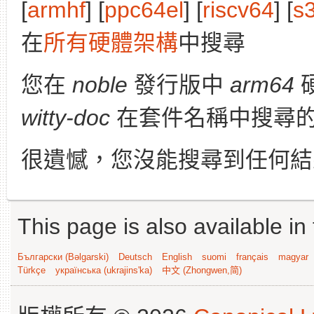
[
armhf
] [
ppc64el
] [
riscv64
] [
s
在
所有硬體架構
中搜尋
您在
noble
發行版中
arm64
witty-doc
在套件名稱中搜尋
很遺憾，您沒能搜尋到任何結
This page is also available in
Български (Bəlgarski)
Deutsch
English
suomi
français
magyar
Türkçe
українська (ukrajins'ka)
中文 (Zhongwen,简)