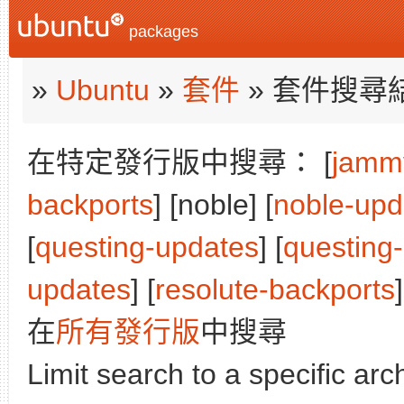
packages
»
Ubuntu
»
套件
» 套件搜尋
在特定發行版中搜尋： [
jamm
backports
] [noble] [
noble-upd
[
questing-updates
] [
questing
updates
] [
resolute-backports
]
在
所有發行版
中搜尋
Limit search to a specific arch