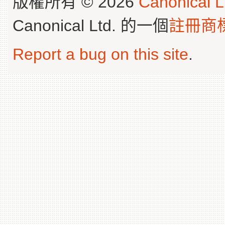
版權所有 © 2026
Canonical L
Canonical Ltd. 的一個
註冊商
Report a bug on this site
.