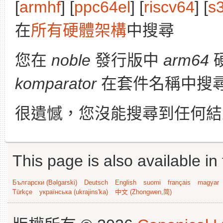
[
armhf
] [
ppc64el
] [
riscv64
] [
s
在
所有硬體架構
中搜尋
您在
noble
發行版中
arm64
komparator
在套件名稱中搜
很遺憾，您沒能搜尋到任何結
This page is also available in
Български (Bəlgarski)
Deutsch
English
suomi
français
magyar
Türkçe
українська (ukrajins'ka)
中文 (Zhongwen,简)