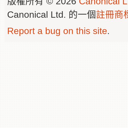
版權所有 © 2026
Canonical L
Canonical Ltd. 的一個
註冊商
Report a bug on this site
.