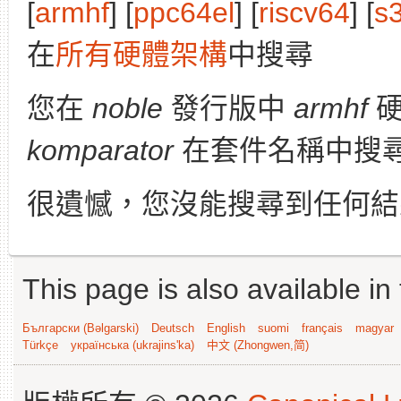
[
armhf
] [
ppc64el
] [
riscv64
] [
s
在
所有硬體架構
中搜尋
您在
noble
發行版中
armhf
硬
komparator
在套件名稱中搜
很遺憾，您沒能搜尋到任何結
This page is also available in
Български (Bəlgarski)
Deutsch
English
suomi
français
magyar
Türkçe
українська (ukrajins'ka)
中文 (Zhongwen,简)