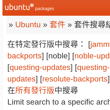
packages
»
Ubuntu
»
套件
» 套件搜尋
在特定發行版中搜尋： [
jamm
backports
] [noble] [
noble-upd
[
questing-updates
] [
questing
updates
] [
resolute-backports
]
在
所有發行版
中搜尋
Limit search to a specific arch