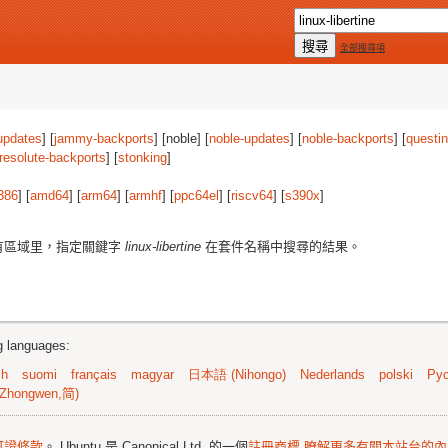
全部搜尋項
updates
] [
jammy-backports
] [noble] [
noble-updates
] [
noble-backports
] [
questi
resolute-backports
] [
stonking
]
386
] [
amd64
] [
arm64
] [
armhf
] [
ppc64el
] [
riscv64
] [
s390x
]
有區域里，指定關鍵字
linux-libertine
在套件名稱中搜尋的結果。
ng languages:
sh
suomi
français
magyar
日本語 (Nihongo)
Nederlands
polski
Рус
Zhongwen,简)
可證條款
。 Ubuntu 是 Canonical Ltd. 的一個
註冊商標
瞭解更多有關本站台的內