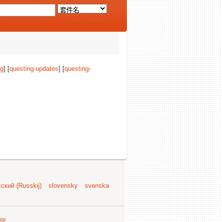
ng
] [
questing-updates
] [
questing-
ский (Russkij)
slovensky
svenska
容
.