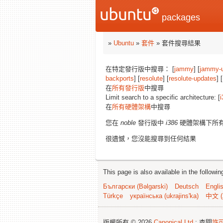
packages
»
Ubuntu
»
套件
» 套件搜尋結果
在特定發行版中搜尋： [
jammy
] [
jammy-
backports
] [
resolute
] [
resolute-updates
] [
在
所有發行版
中搜尋
Limit search to a specific architecture: [
i
在
所有硬體架構
中搜尋
您在
noble
發行版中
i386
硬體架構下所
很遺憾，您沒能搜尋到任何結果
This page is also available in the followi
Български (Bəlgarski)
Deutsch
Engli
Türkçe
українська (ukrajins'ka)
中文 (
版權所有 © 2026
Canonical Ltd.
; 查閱
許