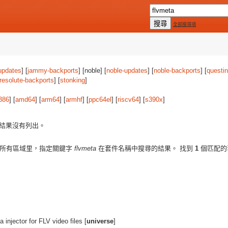
全部搜尋項
updates
] [
jammy-backports
] [noble] [
noble-updates
] [
noble-backports
] [
questi
resolute-backports
] [
stonking
]
386
] [
amd64
] [
arm64
] [
armhf
] [
ppc64el
] [
riscv64
] [
s390x
]
結果沒有列出。
所有區域里，指定關鍵字
flvmeta
在套件名稱中搜尋的結果。 找到
1
個匹配的
 injector for FLV video files [
universe
]