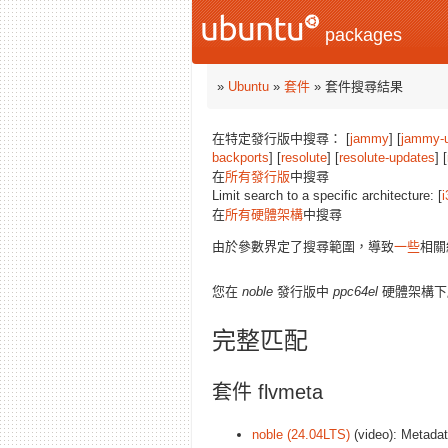
packages
»
Ubuntu
»
套件
» 套件搜尋結果
在特定發行版中搜尋： [
jammy
] [
jammy-
backports
] [
resolute
] [
resolute-updates
] [
在
所有發行版
中搜尋
Limit search to a specific architecture: [
i
在
所有硬體架構
中搜尋
由於參數界定了搜尋範圍，導致
一些
相關
您在
noble
發行版中
ppc64el
硬體架構下
完整匹配
套件 flvmeta
noble (24.04LTS)
(video): Metadata