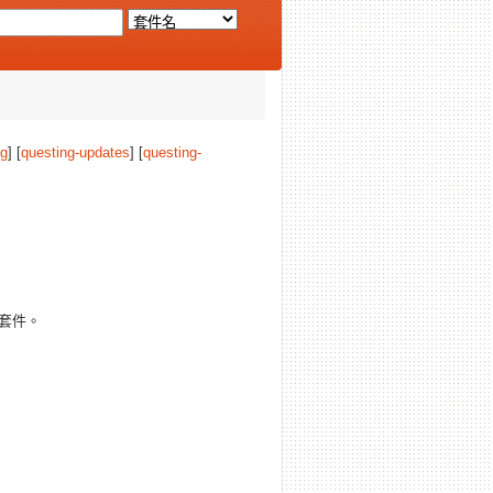
ng
] [
questing-updates
] [
questing-
套件。