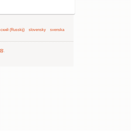
ский (Russkij)
slovensky
svenska
容
.