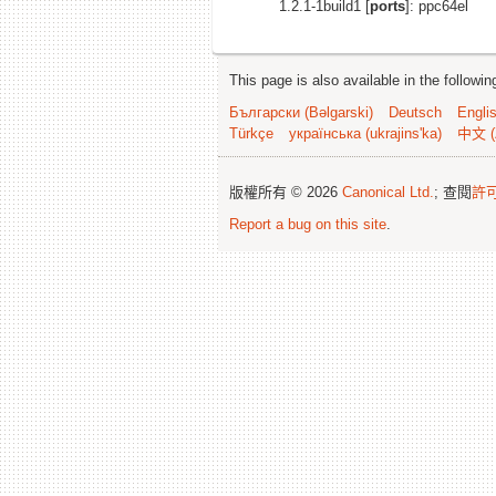
1.2.1-1build1 [
ports
]: ppc64el
This page is also available in the followi
Български (Bəlgarski)
Deutsch
Engli
Türkçe
українська (ukrajins'ka)
中文 (
版權所有 © 2026
Canonical Ltd.
; 查閱
許
Report a bug on this site
.