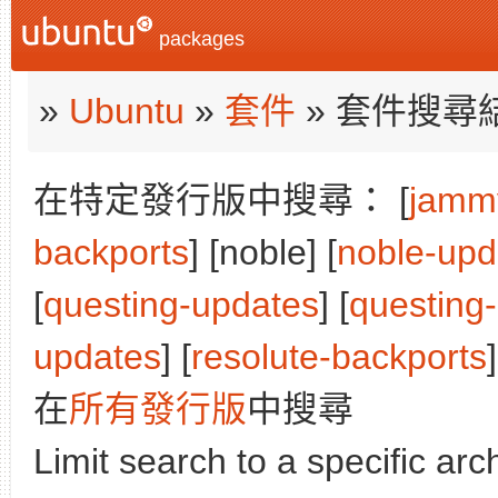
packages
»
Ubuntu
»
套件
» 套件搜尋
在特定發行版中搜尋： [
jamm
backports
] [noble] [
noble-upd
[
questing-updates
] [
questing
updates
] [
resolute-backports
]
在
所有發行版
中搜尋
Limit search to a specific arch