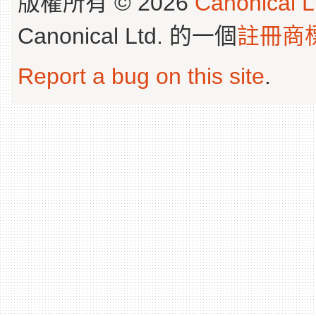
版權所有 © 2026
Canonical L
Canonical Ltd. 的一個
註冊商
Report a bug on this site
.