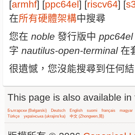
[
armhf
] [
ppc64el
] [
riscv64
] [
s
在
所有硬體架構
中搜尋
您在
noble
發行版中
ppc64el
字
nautilus-open-terminal
在
很遺憾，您沒能搜尋到任何結
This page is also available in
Български (Bəlgarski)
Deutsch
English
suomi
français
magyar
Türkçe
українська (ukrajins'ka)
中文 (Zhongwen,简)