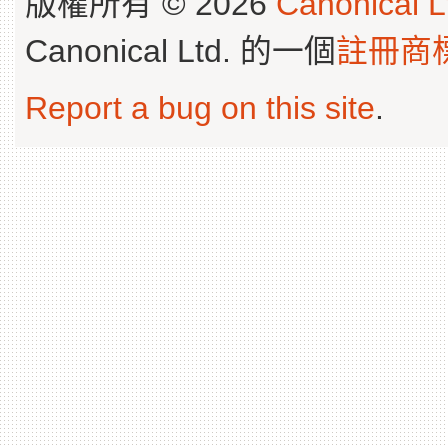
版權所有 © 2026
Canonical L
Canonical Ltd. 的一個
註冊商
Report a bug on this site
.