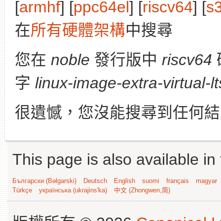
[
armhf
] [
ppc64el
] [
riscv64
] [
s
在
所有硬體架構
中搜尋
您在
noble
發行版中
riscv64
字
linux-image-extra-virtual-lt
很遺憾，您沒能搜尋到任何結
This page is also available in
Български (Bəlgarski)
Deutsch
English
suomi
français
magyar
Türkçe
українська (ukrajins'ka)
中文 (Zhongwen,简)