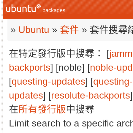
packages
»
Ubuntu
»
套件
» 套件搜尋
在特定發行版中搜尋： [
jamm
backports
] [noble] [
noble-upd
[
questing-updates
] [
questing
updates
] [
resolute-backports
]
在
所有發行版
中搜尋
Limit search to a specific arch