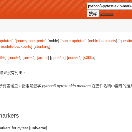
全部搜尋項
updates
] [
jammy-backports
] [noble] [
noble-updates
] [
noble-backports
] [
questi
resolute-backports
] [
stonking
]
386
] [
amd64
] [
arm64
] [
armhf
] [
ppc64el
] [
riscv64
] [
s390x
]
結果沒有列出。
所有區域里，指定關鍵字
python3-pytest-skip-markers
在套件名稱中搜尋的結
markers
rkers for pytest [
universe
]