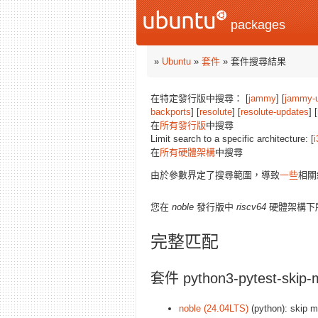
packages
»
Ubuntu
»
套件
» 套件搜尋結果
在特定發行版中搜尋： [
jammy
] [
jammy-
backports
] [
resolute
] [
resolute-updates
] [
在
所有發行版
中搜尋
Limit search to a specific architecture: [
i
在
所有硬體架構
中搜尋
由於參數界定了搜尋範圍，導致
一些
相關
您在
noble
發行版中
riscv64
硬體架構下
完整匹配
套件 python3-pytest-skip-
noble (24.04LTS)
(python): skip ma