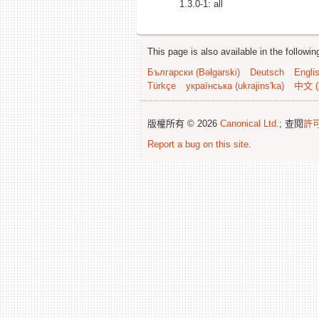
1.3.0-1: all
This page is also available in the followi
Български (Bəlgarski)
Deutsch
Engli
Türkçe
українська (ukrajins'ka)
中文 (
版權所有 © 2026
Canonical Ltd.
; 查閱
許
Report a bug on this site
.