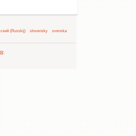
ский (Russkij)
slovensky
svenska
容
.