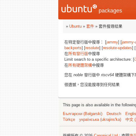
packages
»
Ubuntu
»
套件
» 套件搜尋結果
在特定發行版中搜尋： [
jammy
] [
jammy-
backports
] [
resolute
] [
resolute-updates
] [
在
所有發行版
中搜尋
Limit search to a specific architecture: [
i
在
所有硬體架構
中搜尋
您在
noble
發行版中
riscv64
硬體架構下
很遺憾，您沒能搜尋到任何結果
This page is also available in the followi
Български (Bəlgarski)
Deutsch
Engli
Türkçe
українська (ukrajins'ka)
中文 (
版權所有 © 2026
Canonical Ltd.
; 查閱
許