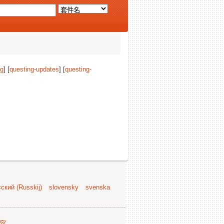
ng
] [
questing-updates
] [
questing-
ский (Russkij)
slovensky
svenska
容
.