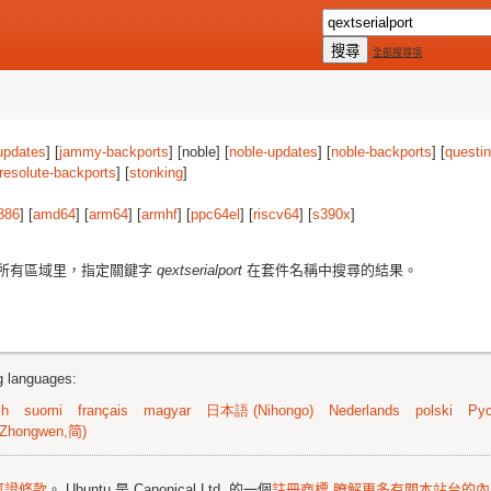
全部搜尋項
updates
] [
jammy-backports
] [noble] [
noble-updates
] [
noble-backports
] [
questi
resolute-backports
] [
stonking
]
386
] [
amd64
] [
arm64
] [
armhf
] [
ppc64el
] [
riscv64
] [
s390x
]
所有區域里，指定關鍵字
qextserialport
在套件名稱中搜尋的結果。
ng languages:
sh
suomi
français
magyar
日本語 (Nihongo)
Nederlands
polski
Рус
Zhongwen,简)
可證條款
。 Ubuntu 是 Canonical Ltd. 的一個
註冊商標
瞭解更多有關本站台的內