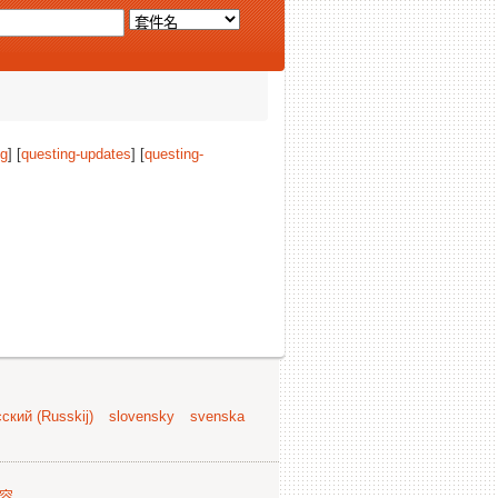
ng
] [
questing-updates
] [
questing-
ский (Russkij)
slovensky
svenska
容
.