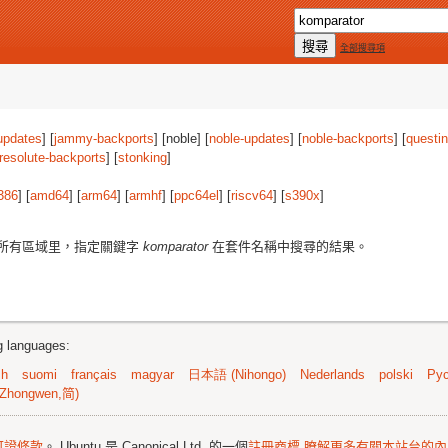
全部搜尋項
updates
] [
jammy-backports
] [noble] [
noble-updates
] [
noble-backports
] [
questi
resolute-backports
] [
stonking
]
386
] [
amd64
] [
arm64
] [
armhf
] [
ppc64el
] [
riscv64
] [
s390x
]
所有區域里，指定關鍵字
komparator
在套件名稱中搜尋的結果。
ng languages:
sh
suomi
français
magyar
日本語 (Nihongo)
Nederlands
polski
Рус
Zhongwen,简)
可證條款
。 Ubuntu 是 Canonical Ltd. 的一個
註冊商標
瞭解更多有關本站台的內