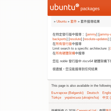
packages
»
Ubuntu
»
套件
» 套件搜尋結果
在特定發行版中搜尋： [
jammy
] [
jammy-
backports
] [
resolute
] [
resolute-updates
] [
在
所有發行版
中搜尋
Limit search to a specific architecture: [
i
在
所有硬體架構
中搜尋
您在
noble
發行版中
riscv64
硬體架構下
很遺憾，您沒能搜尋到任何結果
This page is also available in the followi
Български (Bəlgarski)
Deutsch
Engli
Türkçe
українська (ukrajins'ka)
中文 (
版權所有 © 2026
Canonical Ltd.
; 查閱
許