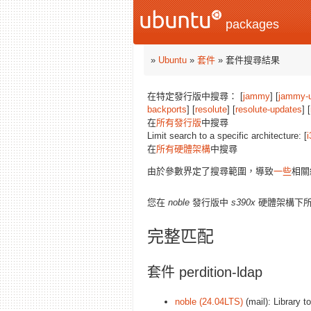
packages
»
Ubuntu
»
套件
» 套件搜尋結果
在特定發行版中搜尋： [
jammy
] [
jammy-
backports
] [
resolute
] [
resolute-updates
] [
在
所有發行版
中搜尋
Limit search to a specific architecture: [
i
在
所有硬體架構
中搜尋
由於參數界定了搜尋範圍，導致
一些
相關
您在
noble
發行版中
s390x
硬體架構下
完整匹配
套件 perdition-ldap
noble (24.04LTS)
(mail): Library 