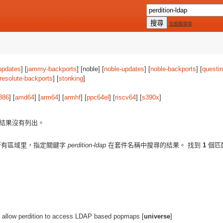
全部搜尋項
updates
] [
jammy-backports
] [noble] [
noble-updates
] [
noble-backports
] [
questi
resolute-backports
] [
stonking
]
386
] [
amd64
] [
arm64
] [
armhf
] [
ppc64el
] [
riscv64
] [
s390x
]
結果沒有列出。
所有區域里，指定關鍵字
perdition-ldap
在套件名稱中搜尋的結果。 找到
1
個匹
to allow perdition to access LDAP based popmaps [
universe
]