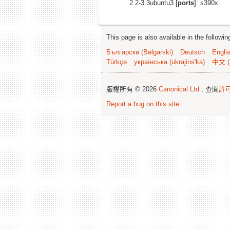
2.2-3.3ubuntu3 [
ports
]: s390x
This page is also available in the followi
Български (Bəlgarski)
Deutsch
Engli
Türkçe
українська (ukrajins'ka)
中文 (
版權所有 © 2026
Canonical Ltd.
; 查閱
許
Report a bug on this site
.