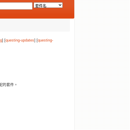
ng
] [
questing-updates
] [
questing-
配的套件。