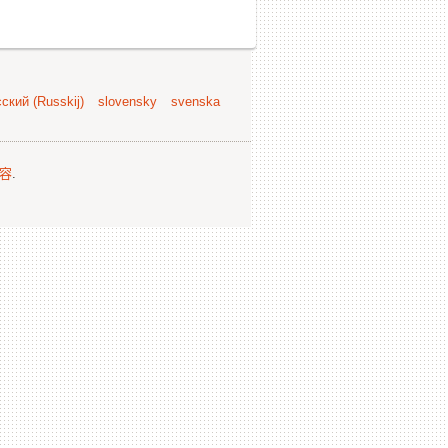
ский (Russkij)
slovensky
svenska
容
.