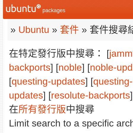
packages
»
Ubuntu
»
套件
» 套件搜尋
在特定發行版中搜尋： [
jamm
backports
] [
noble
] [
noble-upd
[
questing-updates
] [
questing
updates
] [
resolute-backports
]
在
所有發行版
中搜尋
Limit search to a specific arch