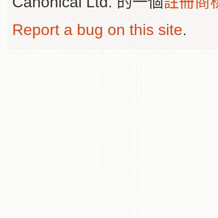
Canonical Ltd. 的一個
註冊商
Report a bug on this site
.