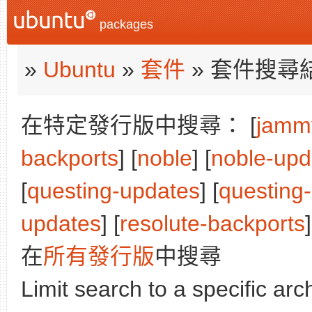
packages
»
Ubuntu
»
套件
» 套件搜尋
在特定發行版中搜尋： [
jamm
backports
] [
noble
] [
noble-upd
[
questing-updates
] [
questing
updates
] [
resolute-backports
]
在
所有發行版
中搜尋
Limit search to a specific arch