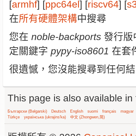
[
armhf
] [
ppc64el
] [
riscv64
] [
s
在
所有硬體架構
中搜尋
您在
noble-backports
發行版
定關鍵字
pypy-iso8601
在套
很遺憾，您沒能搜尋到任何結
This page is also available in
Български (Bəlgarski)
Deutsch
English
suomi
français
magyar
Türkçe
українська (ukrajins'ka)
中文 (Zhongwen,简)