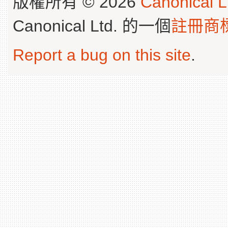
版權所有 © 2026
Canonical L
Canonical Ltd. 的一個
註冊商
Report a bug on this site
.