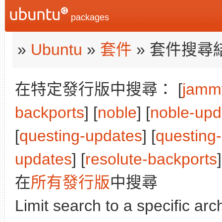
packages
»
Ubuntu
»
套件
» 套件搜尋
在特定發行版中搜尋： [
jamm
backports
] [
noble
] [
noble-upd
[
questing-updates
] [
questing
updates
] [
resolute-backports
]
在
所有發行版
中搜尋
Limit search to a specific arch