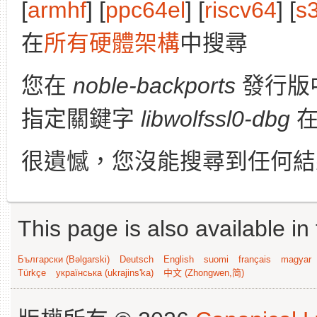
[
armhf
] [
ppc64el
] [
riscv64
] [
s
在
所有硬體架構
中搜尋
您在
noble-backports
發行版
指定關鍵字
libwolfssl0-dbg
在
很遺憾，您沒能搜尋到任何結
This page is also available in
Български (Bəlgarski)
Deutsch
English
suomi
français
magyar
Türkçe
українська (ukrajins'ka)
中文 (Zhongwen,简)