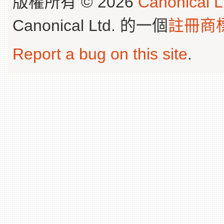
版權所有 © 2026
Canonical L
Canonical Ltd. 的一個
註冊商
Report a bug on this site
.