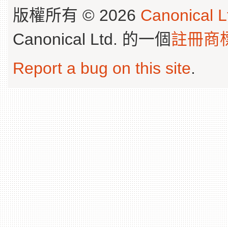
版權所有 © 2026
Canonical L
Canonical Ltd. 的一個
註冊商
Report a bug on this site
.