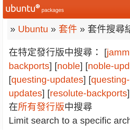
packages
»
Ubuntu
»
套件
» 套件搜尋
在特定發行版中搜尋： [
jamm
backports
] [
noble
] [
noble-upd
[
questing-updates
] [
questing
updates
] [
resolute-backports
]
在
所有發行版
中搜尋
Limit search to a specific arch