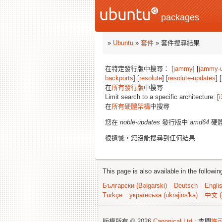
packages
»
Ubuntu
»
套件
» 套件搜尋結果
在特定發行版中搜尋： [
jammy
] [
jammy-
backports
] [
resolute
] [
resolute-updates
] [
在
所有發行版
中搜尋
Limit search to a specific architecture: [
i
在
所有硬體架構
中搜尋
您在
noble-updates
發行版中
amd64
硬
很遺憾，您沒能搜尋到任何結果
This page is also available in the followi
Български (Bəlgarski)
Deutsch
Engli
Türkçe
українська (ukrajins'ka)
中文 (
版權所有 © 2026
Canonical Ltd.
; 查閱
許