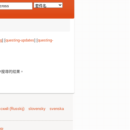
ng
] [
questing-updates
] [
questing-
中搜尋的結果。
ский (Russkij)
slovensky
svenska
容
.