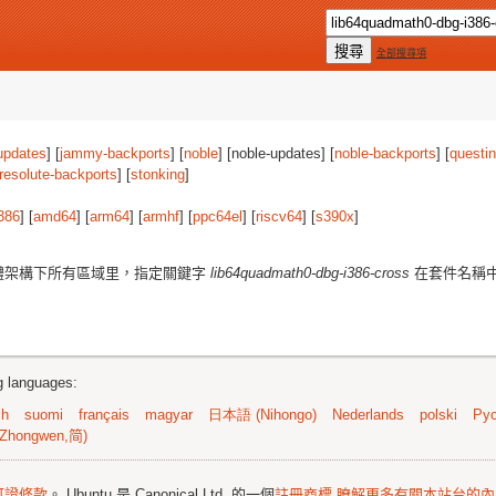
全部搜尋項
updates
] [
jammy-backports
] [
noble
] [noble-updates] [
noble-backports
] [
questi
resolute-backports
] [
stonking
]
386
] [
amd64
] [
arm64
] [
armhf
] [
ppc64el
] [
riscv64
] [
s390x
]
體架構下所有區域里，指定關鍵字
lib64quadmath0-dbg-i386-cross
在套件名稱
ng languages:
sh
suomi
français
magyar
日本語 (Nihongo)
Nederlands
polski
Рус
Zhongwen,简)
可證條款
。 Ubuntu 是 Canonical Ltd. 的一個
註冊商標
瞭解更多有關本站台的內