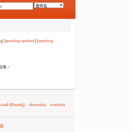
ng
] [
questing-updates
] [
questing-
結果。
ский (Russkij)
slovensky
svenska
容
.