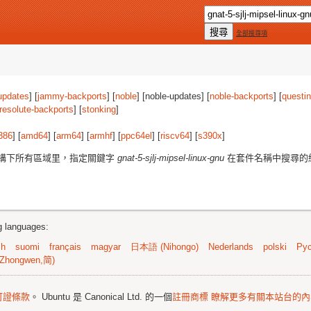
全部搜尋項
updates
] [
jammy-backports
] [
noble
] [noble-updates] [
noble-backports
] [
questi
resolute-backports
] [
stonking
]
386
] [
amd64
] [
arm64
] [
armhf
] [
ppc64el
] [
riscv64
] [
s390x
]
構下所有區域里，指定關鍵字
gnat-5-sjlj-mipsel-linux-gnu
在套件名稱中搜尋的
ng languages:
sh
suomi
français
magyar
日本語 (Nihongo)
Nederlands
polski
Рус
Zhongwen,简)
可證條款
。 Ubuntu 是 Canonical Ltd. 的一個
註冊商標
瞭解更多有關本站台的內