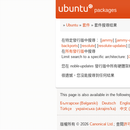
packages
»
Ubuntu
»
套件
» 套件搜尋結果
在特定發行版中搜尋： [
jammy
] [
jammy-
backports
] [
resolute
] [
resolute-updates
] [
在
所有發行版
中搜尋
Limit search to a specific architecture: [
i
您在
noble-updates
發行版中所有硬體架
很遺憾，您沒能搜尋到任何結果
This page is also available in the followi
Български (Bəlgarski)
Deutsch
Engli
Türkçe
українська (ukrajins'ka)
中文 (
版權所有 © 2026
Canonical Ltd.
; 查閱
許