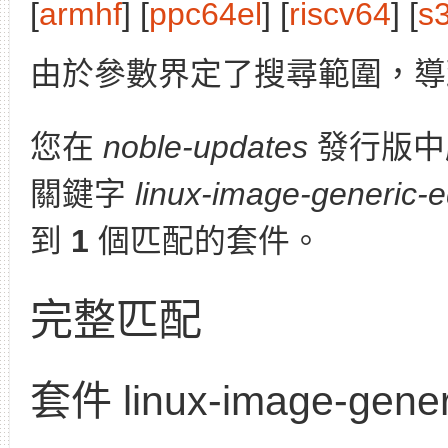
[
armhf
] [
ppc64el
] [
riscv64
] [
s
由於參數界定了搜尋範圍，導
您在
noble-updates
發行版中
關鍵字
linux-image-generic-
到
1
個匹配的套件。
完整匹配
套件 linux-image-gener