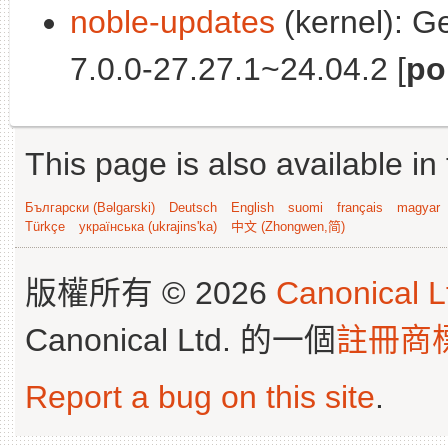
noble-updates
(kernel): G
7.0.0-27.27.1~24.04.2 [
po
This page is also available in
Български (Bəlgarski)
Deutsch
English
suomi
français
magyar
Türkçe
українська (ukrajins'ka)
中文 (Zhongwen,简)
版權所有 © 2026
Canonical L
Canonical Ltd. 的一個
註冊商
Report a bug on this site
.