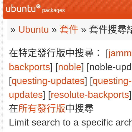
packages
»
Ubuntu
»
套件
» 套件搜尋
在特定發行版中搜尋： [
jamm
backports
] [
noble
] [noble-upd
[
questing-updates
] [
questing
updates
] [
resolute-backports
]
在
所有發行版
中搜尋
Limit search to a specific arch