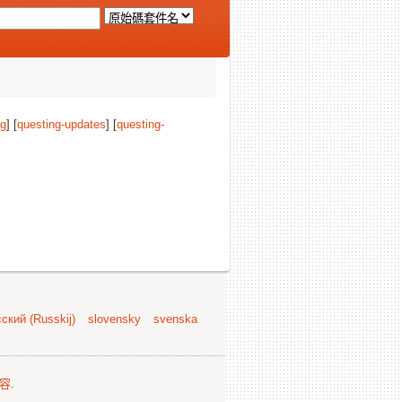
ng
] [
questing-updates
] [
questing-
ский (Russkij)
slovensky
svenska
容
.