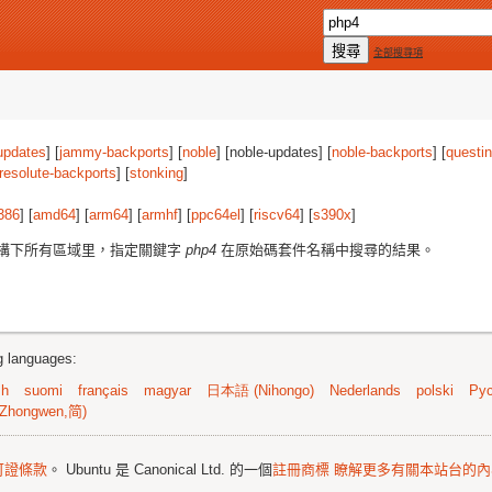
全部搜尋項
updates
] [
jammy-backports
] [
noble
] [noble-updates] [
noble-backports
] [
questi
resolute-backports
] [
stonking
]
386
] [
amd64
] [
arm64
] [
armhf
] [
ppc64el
] [
riscv64
] [
s390x
]
構下所有區域里，指定關鍵字
php4
在原始碼套件名稱中搜尋的結果。
ng languages:
sh
suomi
français
magyar
日本語 (Nihongo)
Nederlands
polski
Рус
Zhongwen,简)
可證條款
。 Ubuntu 是 Canonical Ltd. 的一個
註冊商標
瞭解更多有關本站台的內