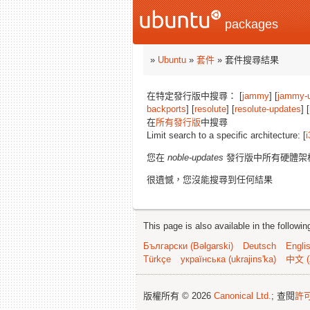
packages
»
Ubuntu
»
套件
» 套件搜尋結果
在特定發行版中搜尋： [
jammy
] [
jammy-
backports
] [
resolute
] [
resolute-updates
] [
在
所有發行版
中搜尋
Limit search to a specific architecture: [
i
您在
noble-updates
發行版中所有硬體架
很遺憾，您沒能搜尋到任何結果
This page is also available in the followi
Български (Bəlgarski)
Deutsch
Engli
Türkçe
українська (ukrajins'ka)
中文 (
版權所有 © 2026
Canonical Ltd.
; 查閱
許