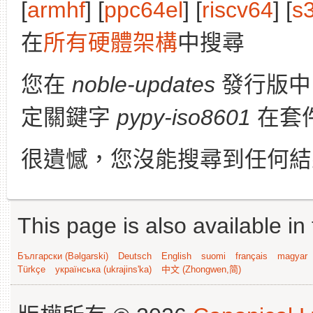
[
armhf
] [
ppc64el
] [
riscv64
] [
s
在
所有硬體架構
中搜尋
您在
noble-updates
發行版
定關鍵字
pypy-iso8601
在套
很遺憾，您沒能搜尋到任何結
This page is also available in
Български (Bəlgarski)
Deutsch
English
suomi
français
magyar
Türkçe
українська (ukrajins'ka)
中文 (Zhongwen,简)