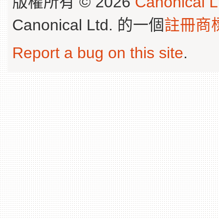
版權所有 © 2026
Canonical L
Canonical Ltd. 的一個
註冊商
Report a bug on this site
.