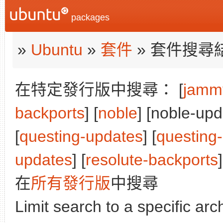
packages
»
Ubuntu
»
套件
» 套件搜尋
在特定發行版中搜尋： [
jamm
backports
] [
noble
] [noble-upd
[
questing-updates
] [
questing
updates
] [
resolute-backports
]
在
所有發行版
中搜尋
Limit search to a specific arch