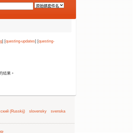
ng
] [
questing-updates
] [
questing-
的結果。
ский (Russkij)
slovensky
svenska
容
.