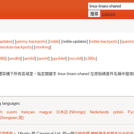
全部搜尋項
updates
] [
jammy-backports
] [
noble
] [noble-updates] [
noble-backports
] [
questi
resolute-backports
] [
stonking
]
386
] [
amd64
] [
arm64
] [
armhf
] [
ppc64el
] [
riscv64
] [
s390x
]
體架構下所有區域里，指定關鍵字
linux-linaro-shared
在原始碼套件名稱中搜尋
ng languages:
sh
suomi
français
magyar
日本語 (Nihongo)
Nederlands
polski
Рус
Zhongwen,简)
可證條款
。 Ubuntu 是 Canonical Ltd. 的一個
註冊商標
瞭解更多有關本站台的內