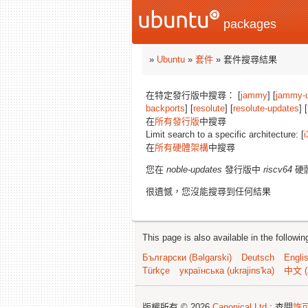
packages
»
Ubuntu
»
套件
» 套件搜尋結果
在特定發行版中搜尋： [
jammy
] [
jammy-
backports
] [
resolute
] [
resolute-updates
] [
在
所有發行版
中搜尋
Limit search to a specific architecture: [
i
在
所有硬體架構
中搜尋
您在
noble-updates
發行版中
riscv64
硬
很遺憾，您沒能搜尋到任何結果
This page is also available in the followi
Български (Bəlgarski)
Deutsch
Engli
Türkçe
українська (ukrajins'ka)
中文 (
版權所有 © 2026
Canonical Ltd.
; 查閱
許