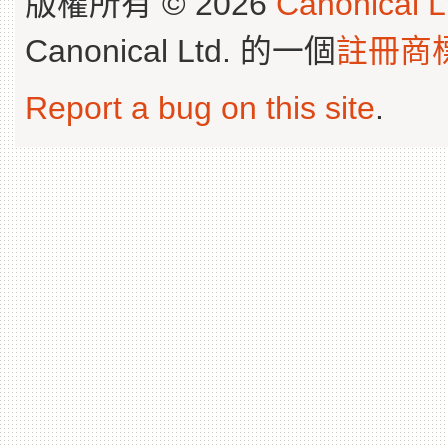
版權所有 © 2026
Canonical L
Canonical Ltd. 的一個
註冊商
Report a bug on this site
.