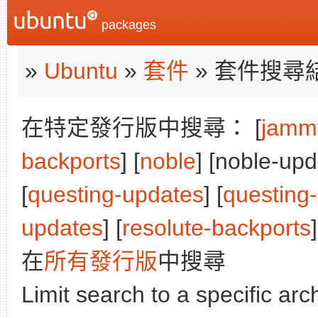
packages
»
Ubuntu
»
套件
» 套件搜尋
在特定發行版中搜尋： [
jamm
backports
] [
noble
] [noble-upd
[
questing-updates
] [
questing
updates
] [
resolute-backports
]
在
所有發行版
中搜尋
Limit search to a specific arch