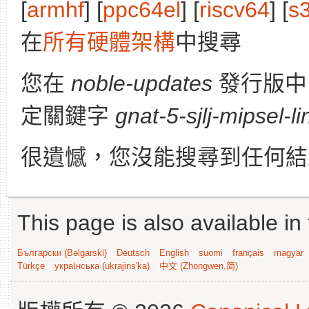
[
armhf
] [
ppc64el
] [
riscv64
] [
s
在
所有硬體架構
中搜尋
您在
noble-updates
發行版
定關鍵字
gnat-5-sjlj-mipsel-l
很遺憾，您沒能搜尋到任何結
This page is also available in
Български (Bəlgarski)
Deutsch
English
suomi
français
magyar
Türkçe
українська (ukrajins'ka)
中文 (Zhongwen,简)