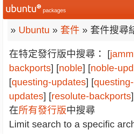
packages
»
Ubuntu
»
套件
» 套件搜尋
在特定發行版中搜尋： [
jamm
backports
] [
noble
] [
noble-upd
[
questing-updates
] [
questing
updates
] [
resolute-backports
]
在
所有發行版
中搜尋
Limit search to a specific arch