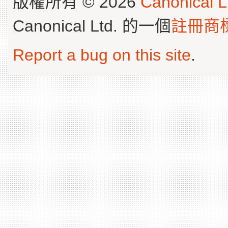
版權所有 © 2026
Canonical L
Canonical Ltd. 的一個
註冊商
Report a bug on this site
.