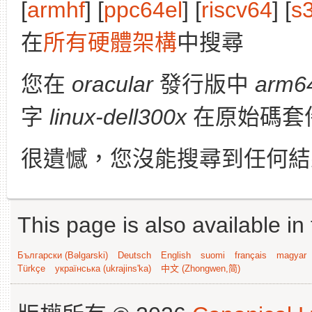
[
armhf
] [
ppc64el
] [
riscv64
] [
s
在
所有硬體架構
中搜尋
您在
oracular
發行版中
arm6
字
linux-dell300x
在原始碼套
很遺憾，您沒能搜尋到任何結
This page is also available in
Български (Bəlgarski)
Deutsch
English
suomi
français
magyar
Türkçe
українська (ukrajins'ka)
中文 (Zhongwen,简)