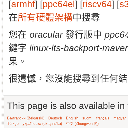
[
armhf
] [
ppc64el
] [
riscv64
] [
s
在
所有硬體架構
中搜尋
您在
oracular
發行版中
ppc64
鍵字
linux-lts-backport-maver
果。
很遺憾，您沒能搜尋到任何結
This page is also available in
Български (Bəlgarski)
Deutsch
English
suomi
français
magyar
Türkçe
українська (ukrajins'ka)
中文 (Zhongwen,简)