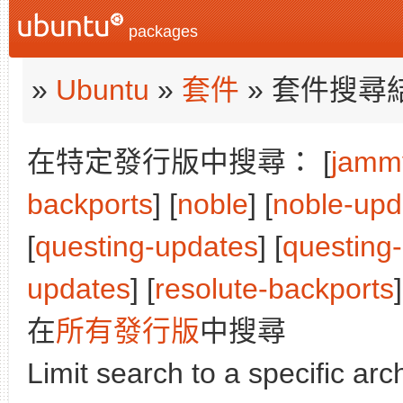
packages
»
Ubuntu
»
套件
» 套件搜尋
在特定發行版中搜尋： [
jamm
backports
] [
noble
] [
noble-upd
[
questing-updates
] [
questing
updates
] [
resolute-backports
]
在
所有發行版
中搜尋
Limit search to a specific arch