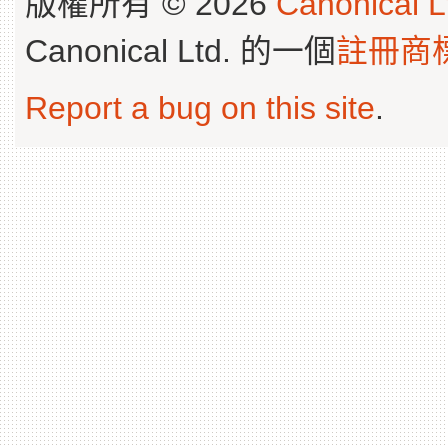
版權所有 © 2026
Canonical L
Canonical Ltd. 的一個
註冊商
Report a bug on this site
.