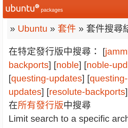
packages
»
Ubuntu
»
套件
» 套件搜尋
在特定發行版中搜尋： [
jamm
backports
] [
noble
] [
noble-upd
[
questing-updates
] [
questing
updates
] [
resolute-backports
]
在
所有發行版
中搜尋
Limit search to a specific arch