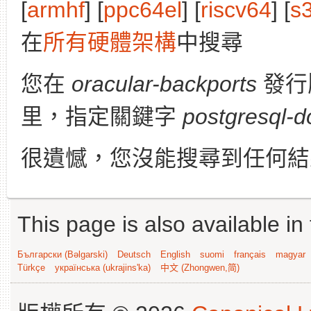
[
armhf
] [
ppc64el
] [
riscv64
] [
s
在
所有硬體架構
中搜尋
您在
oracular-backports
發行
里，指定關鍵字
postgresql-d
很遺憾，您沒能搜尋到任何結
This page is also available in
Български (Bəlgarski)
Deutsch
English
suomi
français
magyar
Türkçe
українська (ukrajins'ka)
中文 (Zhongwen,简)