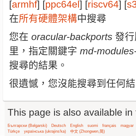
[
armhf
] [
ppc64el
] [
riscv64
] [
s
在
所有硬體架構
中搜尋
您在
oracular-backports
發行
里，指定關鍵字
md-modules-
搜尋的結果。
很遺憾，您沒能搜尋到任何結
This page is also available in
Български (Bəlgarski)
Deutsch
English
suomi
français
magyar
Türkçe
українська (ukrajins'ka)
中文 (Zhongwen,简)