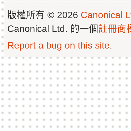
版權所有 © 2026
Canonical L
Canonical Ltd. 的一個
註冊商
Report a bug on this site
.