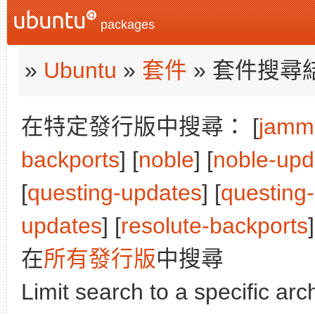
packages
»
Ubuntu
»
套件
» 套件搜尋
在特定發行版中搜尋： [
jamm
backports
] [
noble
] [
noble-upd
[
questing-updates
] [
questing
updates
] [
resolute-backports
]
在
所有發行版
中搜尋
Limit search to a specific arch