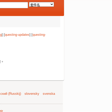
ng
] [
questing-updates
] [
questing-
果。
ский (Russkij)
slovensky
svenska
容
.