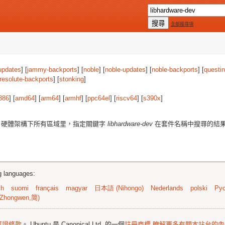
全部搜尋項
updates
] [
jammy-backports
] [
noble
] [
noble-updates
] [
noble-backports
] [
questi
resolute-backports
] [
stonking
]
386
] [
amd64
] [
arm64
] [
armhf
] [
ppc64el
] [
riscv64
] [
s390x
]
硬體架構下所有區域里，指定關鍵字
libhardware-dev
在套件名稱中搜尋的結
ng languages:
sh
suomi
français
magyar
日本語 (Nihongo)
Nederlands
polski
Рус
Zhongwen,简)
可證條款
。 Ubuntu 是 Canonical Ltd. 的一個
註冊商標
瞭解更多有關本站台的內