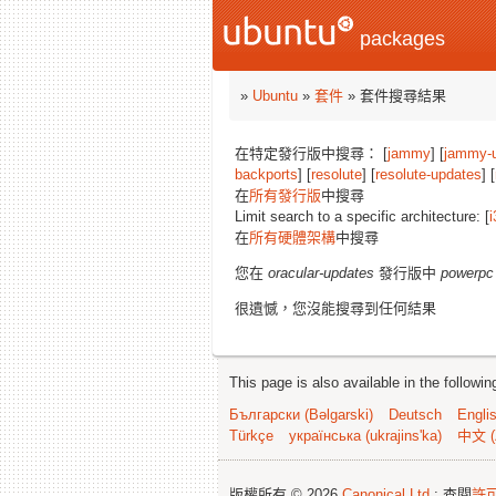
packages
»
Ubuntu
»
套件
» 套件搜尋結果
在特定發行版中搜尋： [
jammy
] [
jammy-
backports
] [
resolute
] [
resolute-updates
] [
在
所有發行版
中搜尋
Limit search to a specific architecture: [
i
在
所有硬體架構
中搜尋
您在
oracular-updates
發行版中
powerpc
很遺憾，您沒能搜尋到任何結果
This page is also available in the followi
Български (Bəlgarski)
Deutsch
Engli
Türkçe
українська (ukrajins'ka)
中文 (
版權所有 © 2026
Canonical Ltd.
; 查閱
許