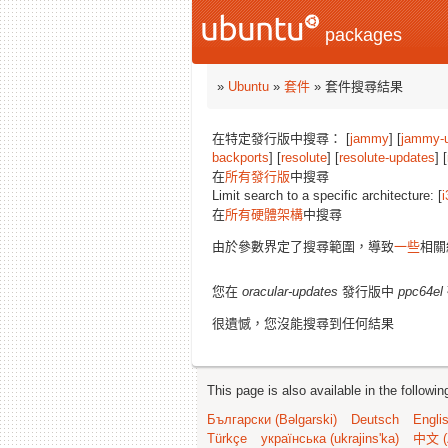
packages
»
Ubuntu
»
套件
» 套件搜尋結果
在特定發行版中搜尋： [
jammy
] [
jammy-
backports
] [
resolute
] [
resolute-updates
] [
在
所有發行版
中搜尋
Limit search to a specific architecture: [
i
在
所有硬體架構
中搜尋
由於參數界定了搜尋範圍，導致
一些
相關
您在
oracular-updates
發行版中
ppc64el
很遺憾，您沒能搜尋到任何結果
This page is also available in the followi
Български (Bəlgarski)
Deutsch
Engli
Türkçe
українська (ukrajins'ka)
中文 (