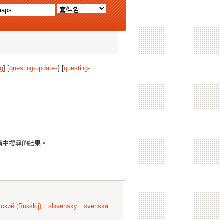
ng
] [
questing-updates
] [
questing-
稱中搜尋的結果。
ский (Russkij)
slovensky
svenska