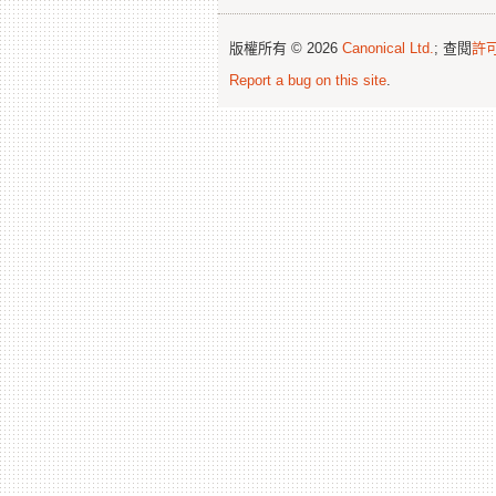
版權所有 © 2026
Canonical Ltd.
; 查閱
許
Report a bug on this site
.