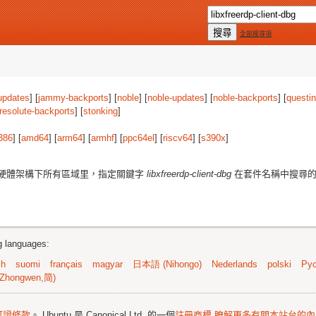
全部搜尋項
updates
] [
jammy-backports
] [
noble
] [
noble-updates
] [
noble-backports
] [
questi
resolute-backports
] [
stonking
]
386
] [
amd64
] [
arm64
] [
armhf
] [
ppc64el
] [
riscv64
] [
s390x
]
硬體架構下所有區域里，指定關鍵字
libxfreerdp-client-dbg
在套件名稱中搜尋的
ng languages:
sh
suomi
français
magyar
日本語 (Nihongo)
Nederlands
polski
Рус
Zhongwen,简)
可證條款
。 Ubuntu 是 Canonical Ltd. 的一個
註冊商標
瞭解更多有關本站台的內