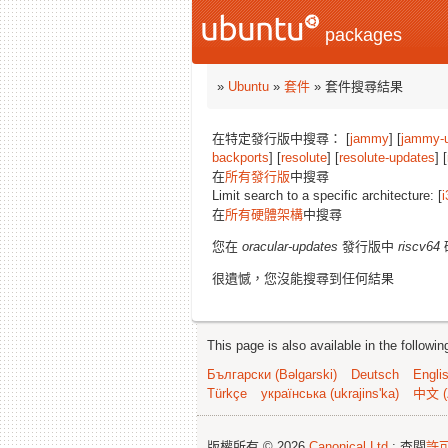
packages
»
Ubuntu
»
套件
» 套件搜尋結果
在特定發行版中搜尋： [
jammy
] [
jammy-
backports
] [
resolute
] [
resolute-updates
] [
在
所有發行版
中搜尋
Limit search to a specific architecture: [
i
在
所有硬體架構
中搜尋
您在
oracular-updates
發行版中
riscv64
很遺憾，您沒能搜尋到任何結果
This page is also available in the followi
Български (Bəlgarski)
Deutsch
Engli
Türkçe
українська (ukrajins'ka)
中文 (
版權所有 © 2026
Canonical Ltd.
; 查閱
許