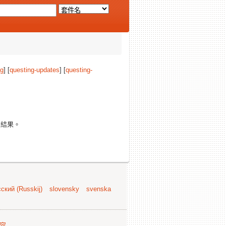
ng
] [
questing-updates
] [
questing-
結果。
ский (Russkij)
slovensky
svenska
容
.