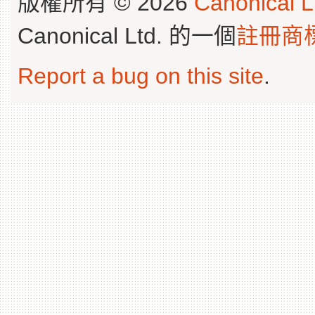
版權所有 © 2026
Canonical L
Canonical Ltd. 的一個
註冊商
Report a bug on this site
.