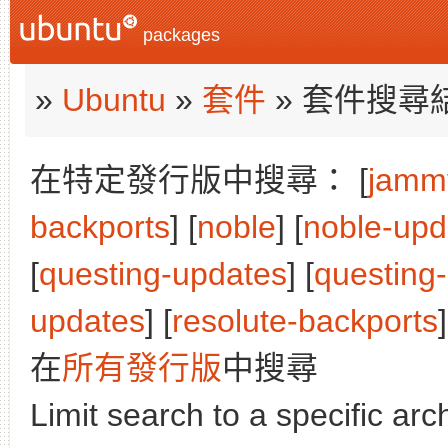
packages
»
Ubuntu
»
套件
» 套件搜尋
在特定發行版中搜尋： [
jamm
backports
] [
noble
] [
noble-upd
[
questing-updates
] [
questing
updates
] [
resolute-backports
]
在
所有發行版
中搜尋
Limit search to a specific arch