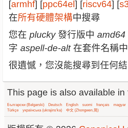
[
armhf
] [
ppc64el
] [
riscv64
] [
s
在
所有硬體架構
中搜尋
您在
plucky
發行版中
amd64
字
aspell-de-alt
在套件名稱中
很遺憾，您沒能搜尋到任何結
This page is also available in
Български (Bəlgarski)
Deutsch
English
suomi
français
magyar
Türkçe
українська (ukrajins'ka)
中文 (Zhongwen,简)