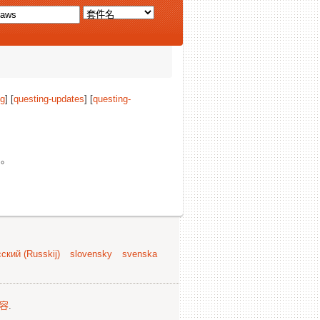
ng
] [
questing-updates
] [
questing-
。
ский (Russkij)
slovensky
svenska
容
.