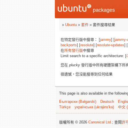
packages
»
Ubuntu
»
套件
» 套件搜尋結果
在特定發行版中搜尋： [
jammy
] [
jammy-
backports
] [
resolute
] [
resolute-updates
] [
在
所有發行版
中搜尋
Limit search to a specific architecture: [
i
您在
plucky
發行版中所有硬體架構下所
很遺憾，您沒能搜尋到任何結果
This page is also available in the followi
Български (Bəlgarski)
Deutsch
Engli
Türkçe
українська (ukrajins'ka)
中文 (
版權所有 © 2026
Canonical Ltd.
; 查閱
許