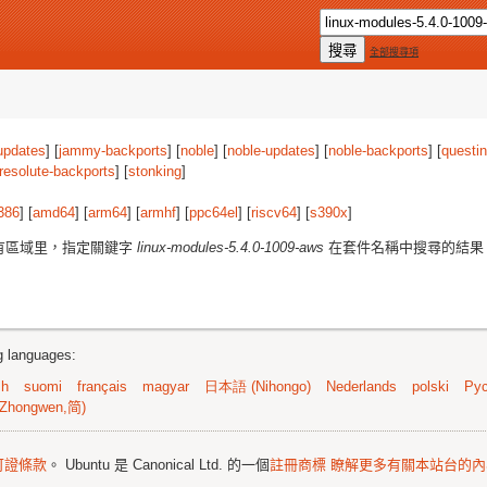
全部搜尋項
updates
] [
jammy-backports
] [
noble
] [
noble-updates
] [
noble-backports
] [
questi
resolute-backports
] [
stonking
]
386
] [
amd64
] [
arm64
] [
armhf
] [
ppc64el
] [
riscv64
] [
s390x
]
有區域里，指定關鍵字
linux-modules-5.4.0-1009-aws
在套件名稱中搜尋的結果
ng languages:
sh
suomi
français
magyar
日本語 (Nihongo)
Nederlands
polski
Рус
Zhongwen,简)
可證條款
。 Ubuntu 是 Canonical Ltd. 的一個
註冊商標
瞭解更多有關本站台的內