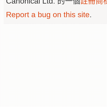
Canonical Ltd. 的一個
註冊商
Report a bug on this site
.