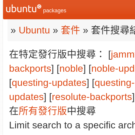
packages
»
Ubuntu
»
套件
» 套件搜尋
在特定發行版中搜尋： [
jamm
backports
] [
noble
] [
noble-upd
[
questing-updates
] [
questing
updates
] [
resolute-backports
]
在
所有發行版
中搜尋
Limit search to a specific arch