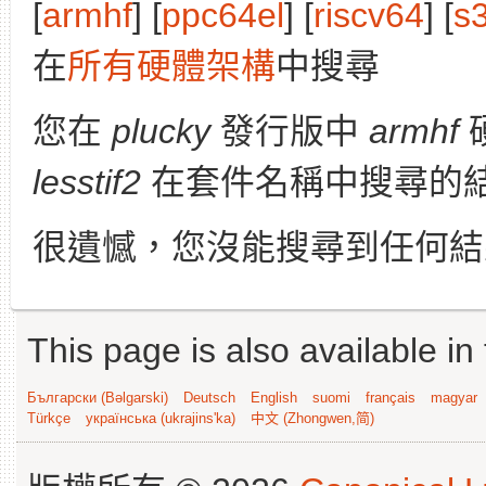
[
armhf
] [
ppc64el
] [
riscv64
] [
s
在
所有硬體架構
中搜尋
您在
plucky
發行版中
armhf
lesstif2
在套件名稱中搜尋的
很遺憾，您沒能搜尋到任何結
This page is also available in
Български (Bəlgarski)
Deutsch
English
suomi
français
magyar
Türkçe
українська (ukrajins'ka)
中文 (Zhongwen,简)