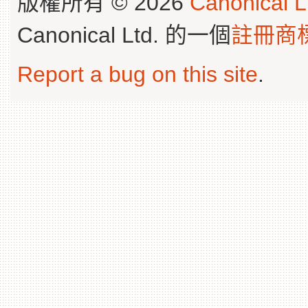
版權所有 © 2026
Canonical L
Canonical Ltd. 的一個
註冊商
Report a bug on this site
.