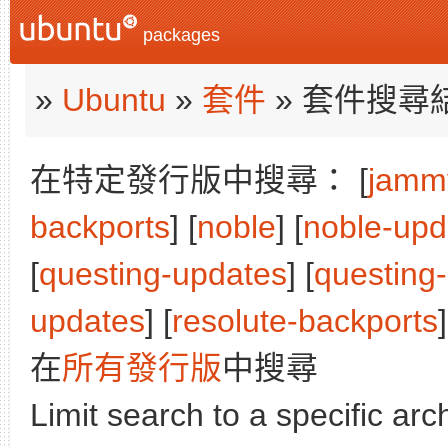
packages
»
Ubuntu
»
套件
» 套件搜尋
在特定發行版中搜尋： [
jamm
backports
] [
noble
] [
noble-upd
[
questing-updates
] [
questing
updates
] [
resolute-backports
]
在
所有發行版
中搜尋
Limit search to a specific arch