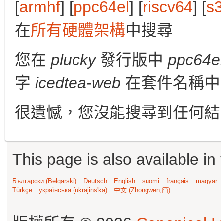
[
armhf
] [
ppc64el
] [
riscv64
] [
s
在
所有硬體架構
中搜尋
您在
plucky
發行版中
ppc64e
字
icedtea-web
在套件名稱中
很遺憾，您沒能搜尋到任何結
This page is also available in
Български (Bəlgarski)
Deutsch
English
suomi
français
magyar
Türkçe
українська (ukrajins'ka)
中文 (Zhongwen,简)