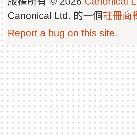
版權所有 © 2026
Canonical L
Canonical Ltd. 的一個
註冊商
Report a bug on this site
.