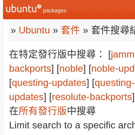
packages
»
Ubuntu
»
套件
» 套件搜尋
在特定發行版中搜尋： [
jamm
backports
] [
noble
] [
noble-upd
[
questing-updates
] [
questing
updates
] [
resolute-backports
]
在
所有發行版
中搜尋
Limit search to a specific arch