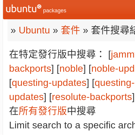
packages
»
Ubuntu
»
套件
» 套件搜尋
在特定發行版中搜尋： [
jamm
backports
] [
noble
] [
noble-upd
[
questing-updates
] [
questing
updates
] [
resolute-backports
]
在
所有發行版
中搜尋
Limit search to a specific arch