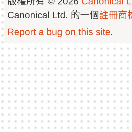
版權所有 © 2026
Canonical L
Canonical Ltd. 的一個
註冊商
Report a bug on this site
.