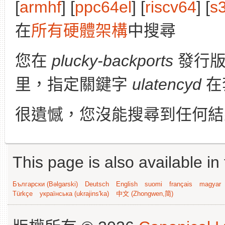
[
armhf
] [
ppc64el
] [
riscv64
] [
s
在
所有硬體架構
中搜尋
您在
plucky-backports
發行
里，指定關鍵字
ulatencyd
在
很遺憾，您沒能搜尋到任何結
This page is also available in
Български (Bəlgarski)
Deutsch
English
suomi
français
magyar
Türkçe
українська (ukrajins'ka)
中文 (Zhongwen,简)