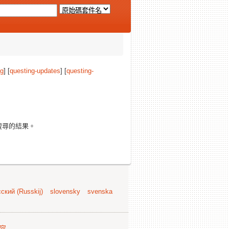
ng
] [
questing-updates
] [
questing-
搜尋的結果。
ский (Russkij)
slovensky
svenska
容
.