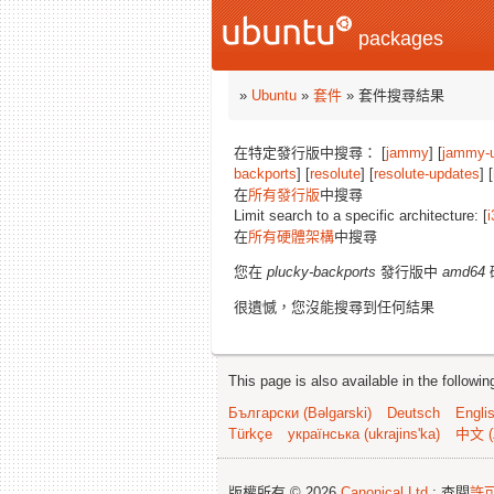
packages
»
Ubuntu
»
套件
» 套件搜尋結果
在特定發行版中搜尋： [
jammy
] [
jammy-
backports
] [
resolute
] [
resolute-updates
] [
在
所有發行版
中搜尋
Limit search to a specific architecture: [
i
在
所有硬體架構
中搜尋
您在
plucky-backports
發行版中
amd64
很遺憾，您沒能搜尋到任何結果
This page is also available in the followi
Български (Bəlgarski)
Deutsch
Engli
Türkçe
українська (ukrajins'ka)
中文 (
版權所有 © 2026
Canonical Ltd.
; 查閱
許