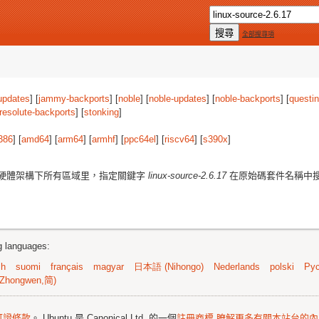
全部搜尋項
updates
] [
jammy-backports
] [
noble
] [
noble-updates
] [
noble-backports
] [
questi
resolute-backports
] [
stonking
]
386
] [
amd64
] [
arm64
] [
armhf
] [
ppc64el
] [
riscv64
] [
s390x
]
硬體架構下所有區域里，指定關鍵字
linux-source-2.6.17
在原始碼套件名稱中
ng languages:
sh
suomi
français
magyar
日本語 (Nihongo)
Nederlands
polski
Рус
Zhongwen,简)
可證條款
。 Ubuntu 是 Canonical Ltd. 的一個
註冊商標
瞭解更多有關本站台的內