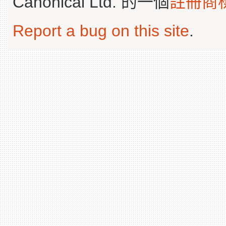
Canonical Ltd. 的一個
註冊商
Report a bug on this site
.