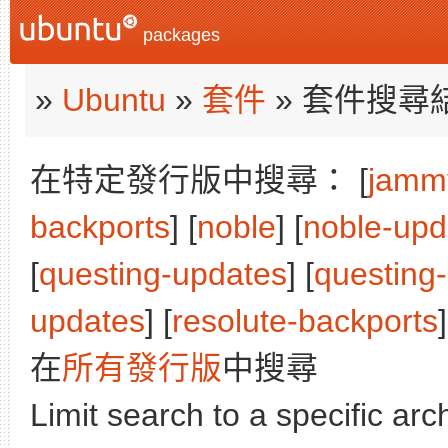
packages
»
Ubuntu
»
套件
» 套件搜尋
在特定發行版中搜尋： [
jamm
backports
] [
noble
] [
noble-upd
[
questing-updates
] [
questing
updates
] [
resolute-backports
]
在
所有發行版
中搜尋
Limit search to a specific arch