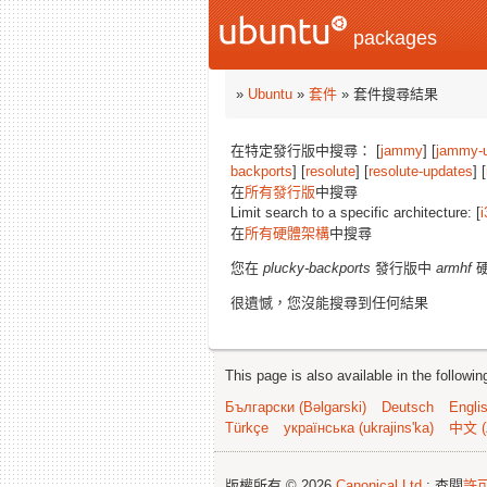
packages
»
Ubuntu
»
套件
» 套件搜尋結果
在特定發行版中搜尋： [
jammy
] [
jammy-
backports
] [
resolute
] [
resolute-updates
] [
在
所有發行版
中搜尋
Limit search to a specific architecture: [
i
在
所有硬體架構
中搜尋
您在
plucky-backports
發行版中
armhf
硬
很遺憾，您沒能搜尋到任何結果
This page is also available in the followi
Български (Bəlgarski)
Deutsch
Engli
Türkçe
українська (ukrajins'ka)
中文 (
版權所有 © 2026
Canonical Ltd.
; 查閱
許