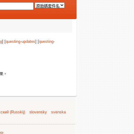
ng
] [
questing-updates
] [
questing-
果。
ский (Russkij)
slovensky
svenska
容
.