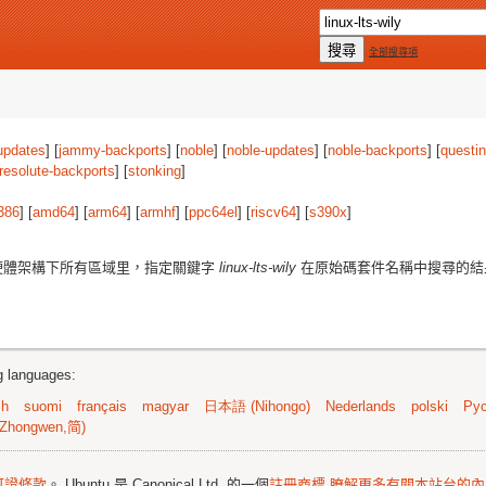
全部搜尋項
updates
] [
jammy-backports
] [
noble
] [
noble-updates
] [
noble-backports
] [
questi
resolute-backports
] [
stonking
]
386
] [
amd64
] [
arm64
] [
armhf
] [
ppc64el
] [
riscv64
] [
s390x
]
體架構下所有區域里，指定關鍵字
linux-lts-wily
在原始碼套件名稱中搜尋的結
ng languages:
sh
suomi
français
magyar
日本語 (Nihongo)
Nederlands
polski
Рус
Zhongwen,简)
可證條款
。 Ubuntu 是 Canonical Ltd. 的一個
註冊商標
瞭解更多有關本站台的內