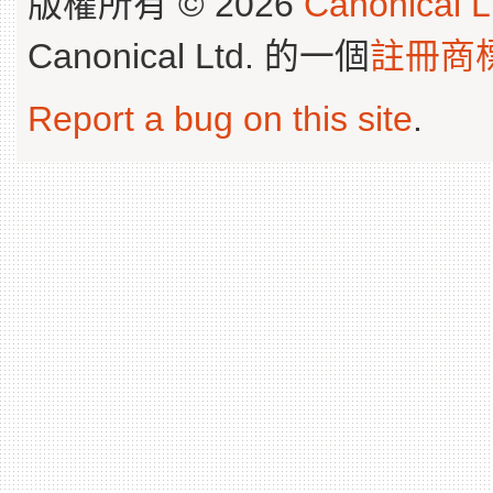
版權所有 © 2026
Canonical L
Canonical Ltd. 的一個
註冊商
Report a bug on this site
.