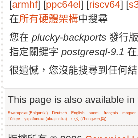
[
armhf
] [
ppc64el
] [
riscv64
] [
s
在
所有硬體架構
中搜尋
您在
plucky-backports
發行
指定關鍵字
postgresql-9.1
在
很遺憾，您沒能搜尋到任何結
This page is also available in
Български (Bəlgarski)
Deutsch
English
suomi
français
magyar
Türkçe
українська (ukrajins'ka)
中文 (Zhongwen,简)