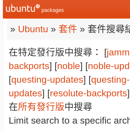
packages
»
Ubuntu
»
套件
» 套件搜尋
在特定發行版中搜尋： [
jamm
backports
] [
noble
] [
noble-upd
[
questing-updates
] [
questing
updates
] [
resolute-backports
]
在
所有發行版
中搜尋
Limit search to a specific arch