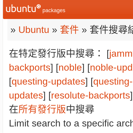
packages
»
Ubuntu
»
套件
» 套件搜尋
在特定發行版中搜尋： [
jamm
backports
] [
noble
] [
noble-upd
[
questing-updates
] [
questing
updates
] [
resolute-backports
]
在
所有發行版
中搜尋
Limit search to a specific arch