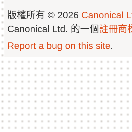
版權所有 © 2026
Canonical L
Canonical Ltd. 的一個
註冊商
Report a bug on this site
.