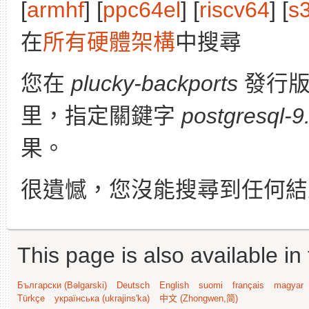
[
armhf
] [
ppc64el
] [
riscv64
] [
s
在
所有硬體架構
中搜尋
您在
plucky-backports
發行
里，指定關鍵字
postgresql-9
果。
很遺憾，您沒能搜尋到任何結
This page is also available in
Български (Bəlgarski)
Deutsch
English
suomi
français
magyar
Türkçe
українська (ukrajins'ka)
中文 (Zhongwen,简)