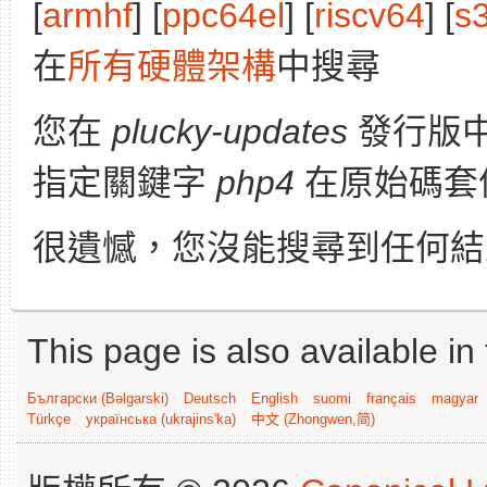
[
armhf
] [
ppc64el
] [
riscv64
] [
s
在
所有硬體架構
中搜尋
您在
plucky-updates
發行版
指定關鍵字
php4
在原始碼套
很遺憾，您沒能搜尋到任何結
This page is also available in
Български (Bəlgarski)
Deutsch
English
suomi
français
magyar
Türkçe
українська (ukrajins'ka)
中文 (Zhongwen,简)