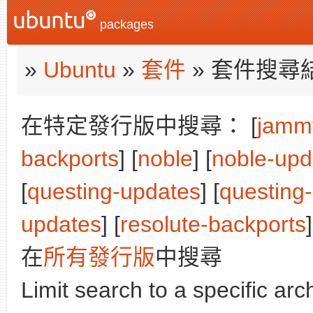
packages
»
Ubuntu
»
套件
» 套件搜尋
在特定發行版中搜尋： [
jamm
backports
] [
noble
] [
noble-upd
[
questing-updates
] [
questing
updates
] [
resolute-backports
]
在
所有發行版
中搜尋
Limit search to a specific arch