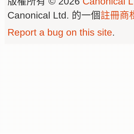
版權所有 © 2026
Canonical L
Canonical Ltd. 的一個
註冊商
Report a bug on this site
.