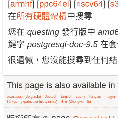
[
armhf
] [
ppc64el
] [
riscv64
] [
s
在
所有硬體架構
中搜尋
您在
questing
發行版中
amd
鍵字
postgresql-doc-9.5
在套
很遺憾，您沒能搜尋到任何結
This page is also available in
Български (Bəlgarski)
Deutsch
English
suomi
français
magyar
Türkçe
українська (ukrajins'ka)
中文 (Zhongwen,简)