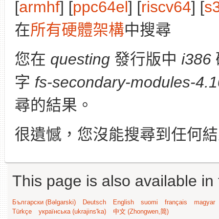
[
armhf
] [
ppc64el
] [
riscv64
] [
s
在
所有硬體架構
中搜尋
您在
questing
發行版中
i386
字
fs-secondary-modules-4.1
尋的結果。
很遺憾，您沒能搜尋到任何結
This page is also available in
Български (Bəlgarski)
Deutsch
English
suomi
français
magyar
Türkçe
українська (ukrajins'ka)
中文 (Zhongwen,简)