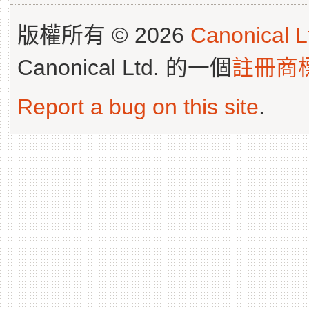
版權所有 © 2026
Canonical L
Canonical Ltd. 的一個
註冊商
Report a bug on this site
.