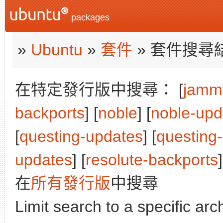
packages
»
Ubuntu
»
套件
» 套件搜尋
在特定發行版中搜尋： [
jamm
backports
] [
noble
] [
noble-upd
[
questing-updates
] [
questing
updates
] [
resolute-backports
]
在
所有發行版
中搜尋
Limit search to a specific arch