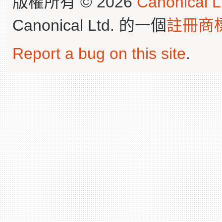
版權所有 © 2026
Canonical L
Canonical Ltd. 的一個
註冊商
Report a bug on this site
.