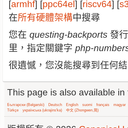
[
armhf
] [
ppc64el
] [
riscv64
] [
s
在
所有硬體架構
中搜尋
您在
questing-backports
發
里，指定關鍵字
php-number
很遺憾，您沒能搜尋到任何結
This page is also available in
Български (Bəlgarski)
Deutsch
English
suomi
français
magyar
Türkçe
українська (ukrajins'ka)
中文 (Zhongwen,简)