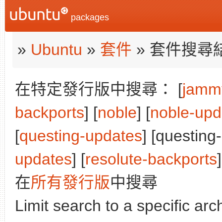
packages
»
Ubuntu
»
套件
» 套件搜尋
在特定發行版中搜尋： [
jamm
backports
] [
noble
] [
noble-upd
[
questing-updates
] [questing
updates
] [
resolute-backports
]
在
所有發行版
中搜尋
Limit search to a specific arch